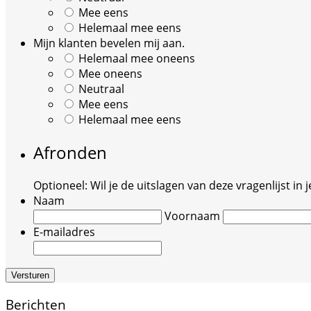
Mee eens
Helemaal mee eens
Mijn klanten bevelen mij aan.
Helemaal mee oneens
Mee oneens
Neutraal
Mee eens
Helemaal mee eens
Afronden
Optioneel: Wil je de uitslagen van deze vragenlijst i
Naam
Voornaam
E-mailadres
Berichten