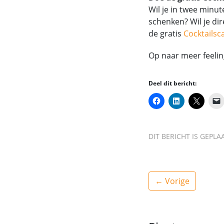
Wil je in twee minu
schenken? Wil je di
de gratis
Cocktailsc
Op naar meer feeling
Deel dit bericht:
DIT BERICHT IS GEPLA
← Vorige