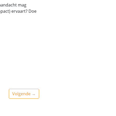
 aandacht mag
mpact) ervaart? Doe
Volgende →