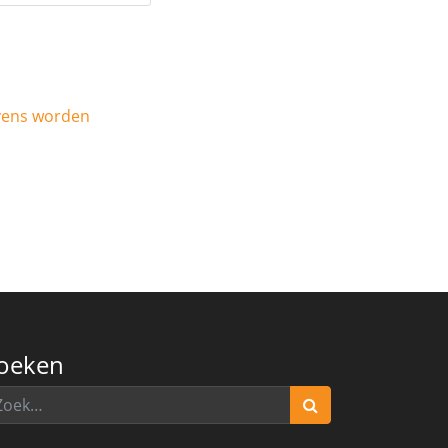
evens worden
oeken
eken