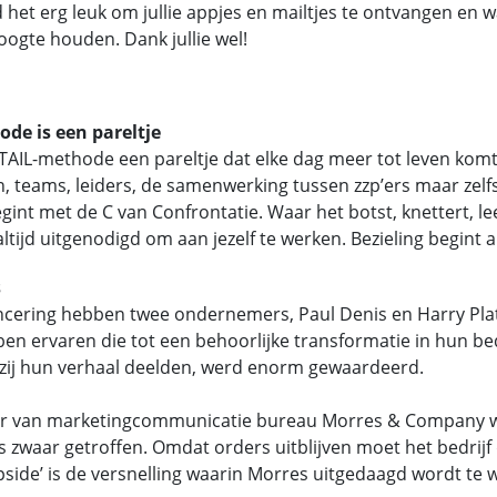
d het erg leuk om jullie appjes en mailtjes te ontvangen en w
ogte houden. Dank jullie wel!
de is een pareltje
TAIL-methode een pareltje dat elke dag meer tot leven komt
n, teams, leiders, de samenwerking tussen zzp’ers maar zelf
gint met de C van Confrontatie. Waar het botst, knettert, le
 altijd uitgenodigd om aan jezelf te werken. Bezieling begint a
s
ncering hebben twee ondernemers, Paul Denis en Harry Plat
ben ervaren die tot een behoorlijke transformatie in hun bed
ij hun verhaal deelden, werd enorm gewaardeerd.
eur van marketingcommunicatie bureau Morres & Company w
s zwaar getroffen. Omdat orders uitblijven moet het bedrijf
upside’ is de versnelling waarin Morres uitgedaagd wordt te