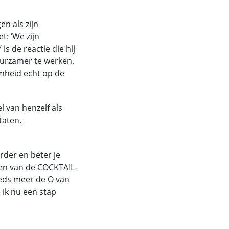
n als zijn
: ‘We zijn
is de reactie die hij
duurzamer te werken.
mheid echt op de
l van henzelf als
ltaten.
der en beter je
pen van de COCKTAIL-
eeds meer de O van
 ik nu een stap