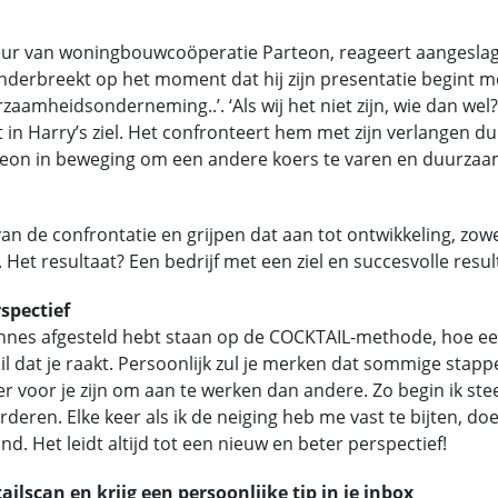
teur van woningbouwcoöperatie Parteon, reageert aangeslage
erbreekt op het moment dat hij zijn presentatie begint met
aamheidsonderneming..’. ‘Als wij het niet zijn, wie dan wel?’ 
jdt in Harry’s ziel. Het confronteert hem met zijn verlangen 
teon in beweging om een andere koers te varen en duurzaa
van de confrontatie en grijpen dat aan tot ontwikkeling, zowe
 Het resultaat? Een bedrijf met een ziel en succesvolle resu
spectief
nnes afgesteld hebt staan op de COCKTAIL-methode, hoe eer
ail dat je raakt. Persoonlijk zul je merken dat sommige stap
r voor je zijn om aan te werken dan andere. Zo begin ik st
eren. Elke keer als ik de neiging heb me vast te bijten, doe
d. Het leidt altijd tot een nieuw en beter perspectief!
ailscan en krijg een persoonlijke tip in je inbox