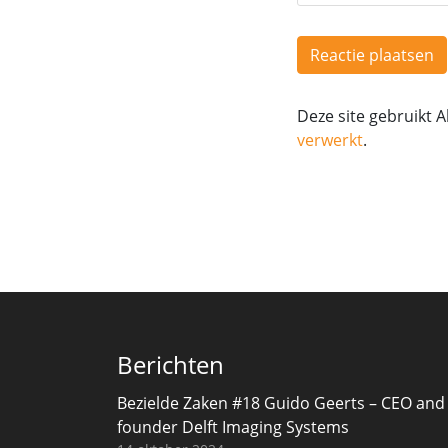
Deze site gebruikt
verwerkt
.
Berichten
Bezielde Zaken #18 Guido Geerts – CEO and
founder Delft Imaging Systems