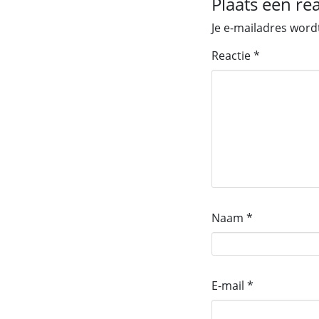
Plaats een rea
Je e-mailadres word
Reactie
*
Naam
*
E-mail
*