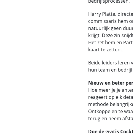
bedrijfsprocessen.
Harry Platte, direc
commissaris hem ond
natuurlijk geen duurz
krijgt. Deze zin sni
Het zet hem en Par
kaart te zetten.
Beide leiders leren 
hun team en bedrijf.
Nieuw en beter per
Hoe meer je je ante
reageert op elk det
methode belangrijke
Ontkoppelen te waard
terug en neem afstan
Doe de gratis Cockt