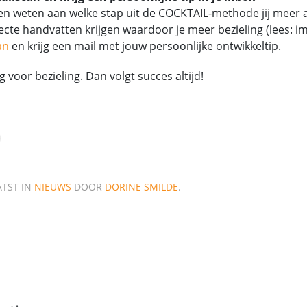
ten weten aan welke stap uit de COCKTAIL-methode jij meer
recte handvatten krijgen waardoor je meer bezieling (lees: i
an
en krijg een mail met jouw persoonlijke ontwikkeltip.
 voor bezieling. Dan volgt succes altijd!
ATST IN
NIEUWS
DOOR
DORINE SMILDE
.