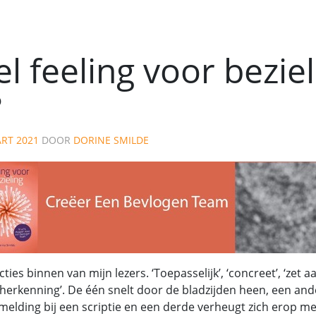
l feeling voor beziel
?
RT 2021
DOOR
DORINE SMILDE
ties binnen van mijn lezers. ‘Toepasselijk’, ‘concreet’, ‘zet aan
r herkenning’. De één snelt door de bladzijden heen, een an
elding bij een scriptie en een derde verheugt zich erop m