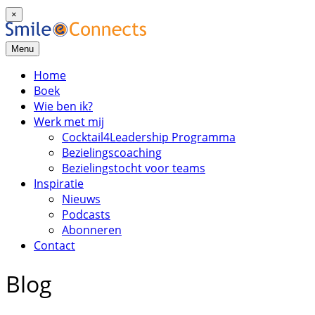
×
Menu
Home
Boek
Wie ben ik?
Werk met mij
Cocktail4Leadership Programma
Bezielingscoaching
Bezielingstocht voor teams
Inspiratie
Nieuws
Podcasts
Abonneren
Contact
Blog