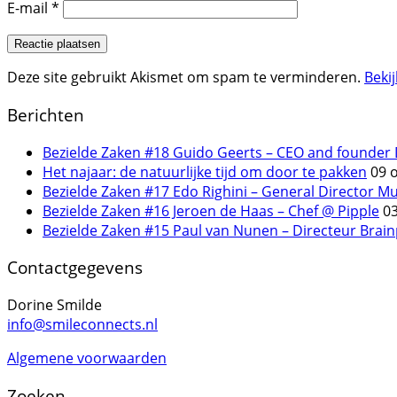
E-mail
*
Deze site gebruikt Akismet om spam te verminderen.
Beki
Berichten
Bezielde Zaken #18 Guido Geerts – CEO and founder 
Het najaar: de natuurlijke tijd om door te pakken
09 
Bezielde Zaken #17 Edo Righini – General Director Mu
Bezielde Zaken #16 Jeroen de Haas – Chef @ Pipple
0
Bezielde Zaken #15 Paul van Nunen – Directeur Brain
Contactgegevens
Dorine Smilde
info@smileconnects.nl
Algemene voorwaarden
Zoeken