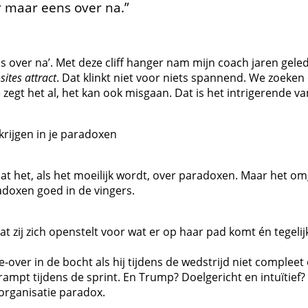
r maar eens over na.”
 over na’. Met deze cliff hanger nam mijn coach jaren gele
ites attract
. Dat klinkt niet voor niets spannend. We zoeke
egt het al, het kan ook misgaan. Dat is het intrigerende v
krijgen in je paradoxen
gaat het, als het moeilijk wordt, over paradoxen. Maar het o
radoxen goed in de vingers.
at zij zich openstelt voor wat er op haar pad komt én tegeli
e-over in de bocht als hij tijdens de wedstrijd niet comple
krampt tijdens de sprint. En Trump? Doelgericht en intuïtie
organisatie paradox.