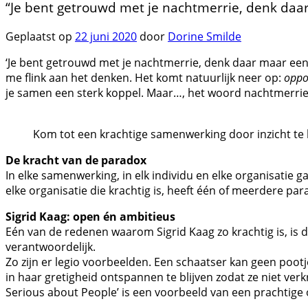
“Je bent getrouwd met je nachtmerrie, denk daa
Geplaatst op
22 juni 2020
door
Dorine Smilde
‘Je bent getrouwd met je nachtmerrie, denk daar maar eens
me flink aan het denken. Het komt natuurlijk neer op:
oppos
je samen een sterk koppel. Maar…, het woord nachtmerrie z
Kom tot een krachtige samenwerking door inzicht te 
De kracht van de paradox
In elke samenwerking, in elk individu en elke organisatie 
elke organisatie die krachtig is, heeft één of meerdere pa
Sigrid Kaag: open én ambitieus
Eén van de redenen waarom Sigrid Kaag zo krachtig is, is d
verantwoordelijk.
Zo zijn er legio voorbeelden. Een schaatser kan geen pootj
in haar gretigheid ontspannen te blijven zodat ze niet ver
Serious about People’ is een voorbeeld van een prachtige 