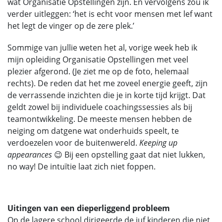
wat Organisatie Opstellingen zijn. En vervolgens zou ik
verder uitleggen: ‘het is echt voor mensen met lef want
het legt de vinger op de zere plek.’
Sommige van jullie weten het al, vorige week heb ik
mijn opleiding Organisatie Opstellingen met veel
plezier afgerond. (Je ziet me op de foto, helemaal
rechts). De reden dat het me zoveel energie geeft, zijn
de verrassende inzichten die je in korte tijd krijgt. Dat
geldt zowel bij individuele coachingssessies als bij
teamontwikkeling. De meeste mensen hebben de
neiging om datgene wat onderhuids speelt, te
verdoezelen voor de buitenwereld.
Keeping up
appearances
😉 Bij een opstelling gaat dat niet lukken,
no way! De intuïtie laat zich niet foppen.
Uitingen van een dieperliggend probleem
Op de lagere school dirigeerde de juf kinderen die niet