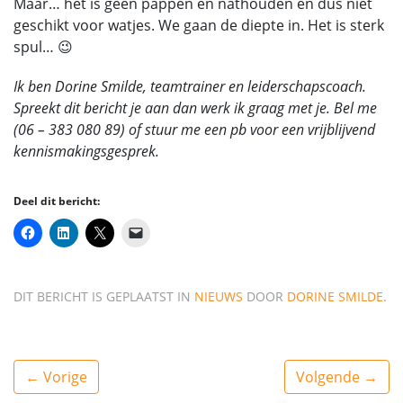
Maar… het is geen pappen en nathouden en dus niet
geschikt voor watjes. We gaan de diepte in. Het is sterk
spul… 😉
Ik ben Dorine Smilde, teamtrainer en leiderschapscoach.
Spreekt dit bericht je aan dan werk ik graag met je. Bel me
(06 – 383 080 89) of stuur me een pb voor een vrijblijvend
kennismakingsgesprek.
Deel dit bericht:
DIT BERICHT IS GEPLAATST IN
NIEUWS
DOOR
DORINE SMILDE
.
← Vorige
Volgende →